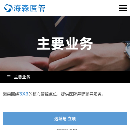
主要业务
3X3
海森围绕
的核心管控点位，提供医院筹建辅导服务。
选址与
立项