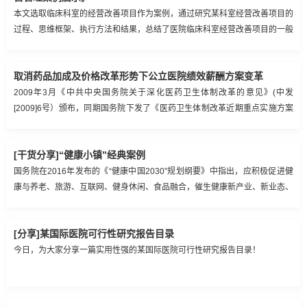
本文选取临床科室的经营改善项目作为案例，通过研究某科室经营改善项目的
过程、思维框架、执行方法和结果，总结了医院临床科室经营改善项目的一般
流程和方法，提炼出医院临床科室经营管理方案与读者分享。
取消药品加成及价格改革形势下公立医院绩效薪酬方案变革
2009年3月《中共中央国务院关于深化医药卫生体制改革的意见》(中发
[2009]6号）颁布，同期国务院下发了《医药卫生体制改革近期重点实施方案
(2009-2011年)》（国发[2009]12号），标志着新医改的开始。此次新医改总
体目标是“建立健全覆盖城乡居民的基本医疗卫生制度，为群众提供安全、有
[干货分享]“健康小镇”经典案例
效、方便、价廉的医疗卫生服务”。在这个总体目标下，政府更加强调公立医
院的公益性。这几年政府在全国公立医院逐步推行取消药品加成和医疗服务价
国务院在2016年发布的《“健康中国2030”规划纲要》中指出，应积极促进健
格改革正是基于让公立医院回归公益性推出的改革措施。
康与养老、旅游、互联网、健身休闲、食品融合，催生健康新产业、新业态、
新模式。
[分享]某国际医院可行性研究报告目录
今日，为大家分享一篇实用性强的某国际医院可行性研究报告目录！