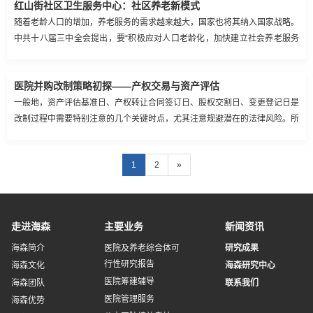
红山街社区卫生服务中心：社区养老新模式
随着老龄人口的增加，养老服务的需求越来越大，国家也将其纳入国家战略。
中共十八届三中全会提出，要“积极应对人口老龄化，加快建立社会养老服务
体系和发展老年服务产业”。
医院并购改制策略初探——产权交易与资产评估
一般地，资产评估基准日、产权转让合同签订日、股权交割日、变更登记日是
改制过程中需要特别注意的几个关键时点，尤其注意规避潜在的法律风险。所
以本连载文章将分别围绕资产评估、产权转让和交易、股权设计、机制设计、
人员安置、治理结构等方面进行了具体阐述，并在此基础上对股份合作制、管
1
2
»
理层收购等八种改制方式进行比较分析。
走进海森
主要业务
新闻资讯
海森简介
医院及养老综合体可
研究成果
行性研究报告
海森文化
海森研究中心
医院筹建辅导
海森团队
联系我们
医院管理服务
海森优势