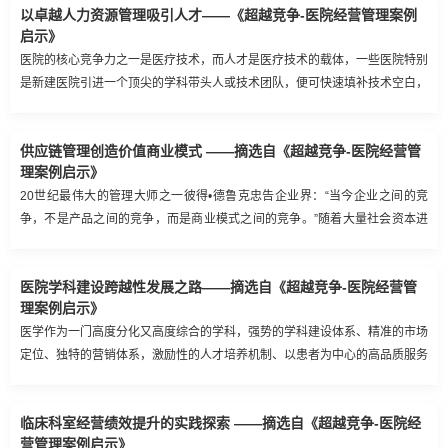
以卓越人力资源管理吸引人才——《超越竞争-医院经营管理案例
启示》
医院的核心竞争力之一是医疗技术，而人才是医疗技术的载体，一些医院特别
是新建医院引进一个顶尖的学科带头人或技术团队，便可快速填补技术空白，
带动起整个学科的发展，甚至逐步拉动数个相关学科和整个医院的共同进步，
成为医院最为靓丽的一张名片。
供应链管理创造价值商业模式 ——摘选自《超越竞争-医院经营管
理案例启示》
20世纪最伟大的管理大师之一彼得•德鲁克忠告企业界：“当今企业之间的竞
争，不是产品之间的竞争，而是商业模式之间的竞争。”随着大量社会资本进
入医疗行业，医院间竞争更加激烈。降低成本，提升差异化水平，建立具有竞
争优势的商业模式成为医院当务之急。
医院学科建设跨越性发展之路——摘选自《超越竞争-医院经营管
理案例启示》
医学作为一门高度分化又高度综合的学科，强势的学科建设体系、精准的市场
定位、独特的营销体系，激励性的人才培养机制、以患者为中心的高品质服务
是实现医院可持续发展的关键。学科建设作为医院建设发展的一项基础工程，
承担着长期的战略性任务。武汉亚心医院仅用了16年的时间，就进入了全国
临床科室经营绩效提升的实践探索 ——摘选自《超越竞争-医院经
专科医院排行榜前十名，他们的成功经验值得学习与借鉴。
营管理案例启示》